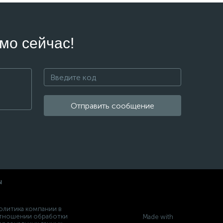
мо сейчас!
Отправить сообщение
ы
олитика компании в
тношении обработки
Made with