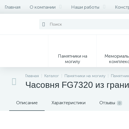
Главная
О компании
Наши работы
Конст
Памятники на
Мемориаль
могилу
комплек
28
Главная
Каталог
Памятники на могилу
Памятник
Часовня FG7320 из гран
Вазы
М
Описание
Характеристики
Отзывы
0