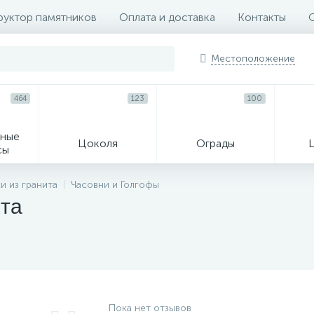
руктор памятников
Оплата и доставка
Контакты
Местоположение
464
123
100
ные
Цоколя
Ограды
сы
16
и из гранита
Часовни и Голгофы
ита
огильные кресты
Декор на памятн
Пока нет отзывов