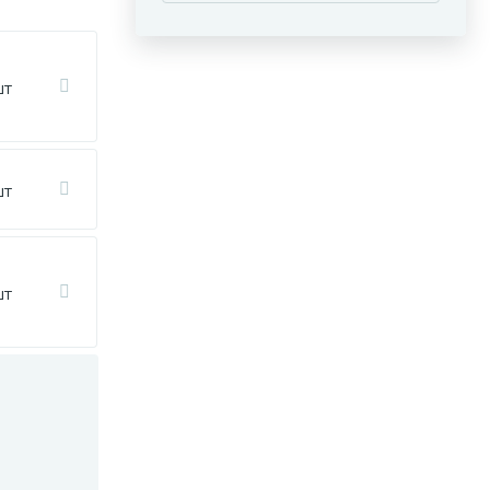
шт
шт
шт