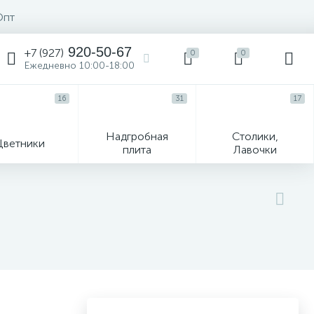
Опт
920-50-67
+7 (927)
0
0
Ежедневно 10:00-18:00
16
31
17
Надгробная
Столики,
Цветники
плита
Лавочки
104
ик
Гравировка и фото