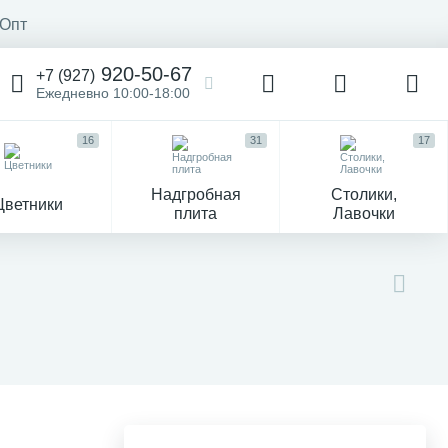
Опт
920-50-67
+7 (927)
Ежедневно 10:00-18:00
16
31
17
Надгробная
Столики,
Цветники
плита
Лавочки
104
ик
Гравировка и фото