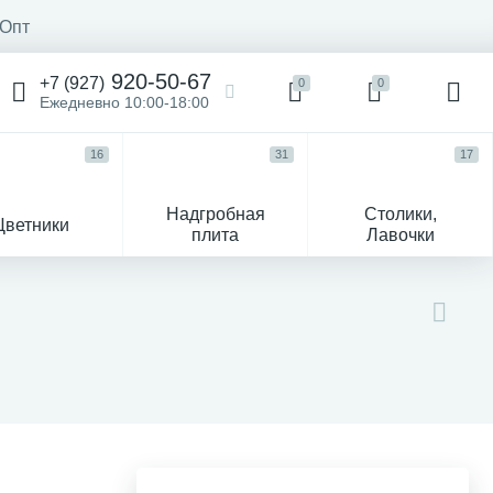
Опт
920-50-67
+7 (927)
0
0
Ежедневно 10:00-18:00
16
31
17
Надгробная
Столики,
Цветники
плита
Лавочки
104
ик
Гравировка и фото