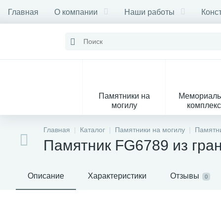
Главная
О компании
Наши работы
Конс
Памятники на
Мемориал
могилу
комплек
28
Главная
Каталог
Памятники на могилу
Памятни
Памятник FG6789 из гра
Вазы
М
Описание
Характеристики
Отзывы
0