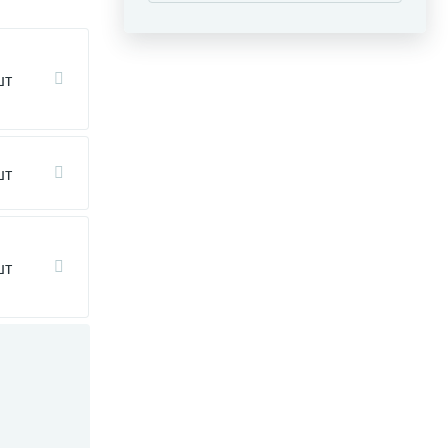
шт
шт
шт