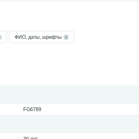
ФИО, даты, шрифты
0
FG6789
30 лет