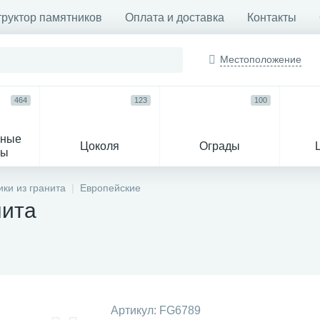
труктор памятников
Оплата и доставка
Контакты
Местоположение
464
123
100
ьные
Цоколя
Ограды
сы
16
ки из гранита
Европейские
нита
огильные кресты
Декор на памятн
Артикул:
FG6789