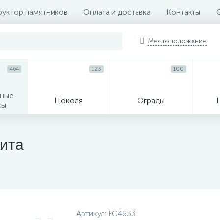
руктор памятников
Оплата и доставка
Контакты
Местоположение
464
123
100
ные
Цоколя
Ограды
сы
16
нита
огильные кресты
Декор на памятн
Артикул:
FG4633