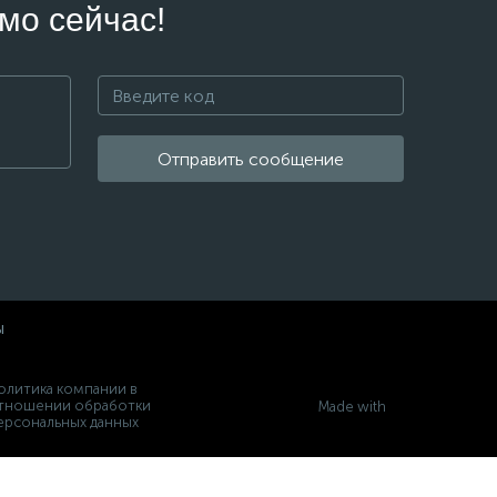
мо сейчас!
Отправить сообщение
ы
олитика компании в
тношении обработки
Made with
ерсональных данных