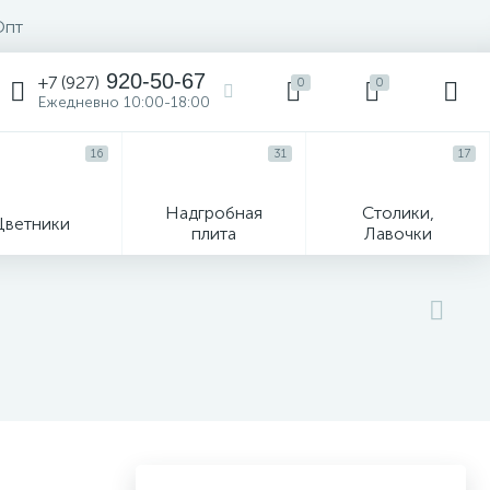
Опт
920-50-67
+7 (927)
0
0
Ежедневно 10:00-18:00
16
31
17
Надгробная
Столики,
Цветники
плита
Лавочки
104
ик
Гравировка и фото