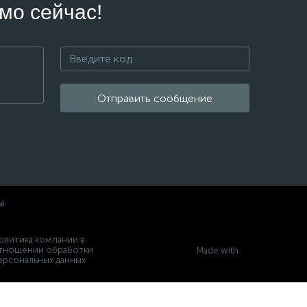
мо сейчас!
Отправить сообщение
ы
олитика компании в
тношении обработки
Made with
ерсональных данных