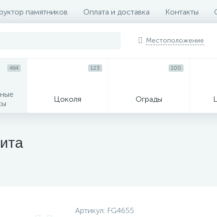
руктор памятников
Оплата и доставка
Контакты
Местоположение
464
123
100
ные
Цоколя
Ограды
сы
16
нита
огильные кресты
Декор на памятн
Артикул:
FG4655