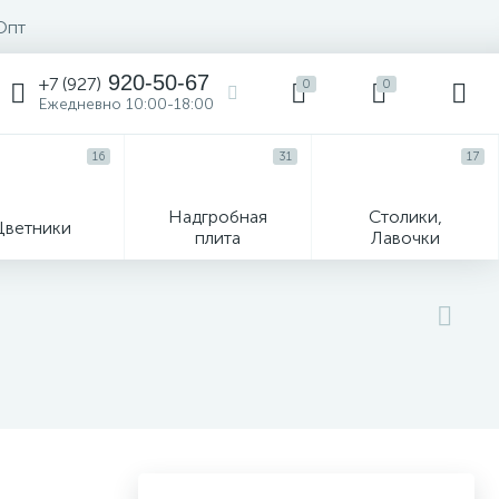
Опт
920-50-67
+7 (927)
0
0
Ежедневно 10:00-18:00
16
31
17
Надгробная
Столики,
Цветники
плита
Лавочки
104
ик
Гравировка и фото