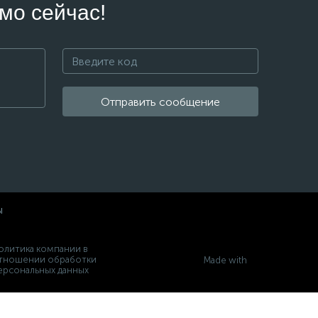
мо сейчас!
Отправить сообщение
ы
олитика компании в
тношении обработки
Made with
ерсональных данных