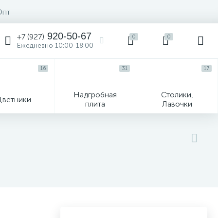
Опт
920-50-67
+7 (927)
0
0
Ежедневно 10:00-18:00
16
31
17
Надгробная
Столики,
Цветники
плита
Лавочки
104
ик
Гравировка и фото