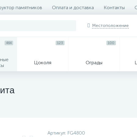
руктор памятников
Оплата и доставка
Контакты
Местоположение
464
123
100
ные
Цоколя
Ограды
сы
16
нита
огильные кресты
Декор на памятн
Артикул:
FG4800