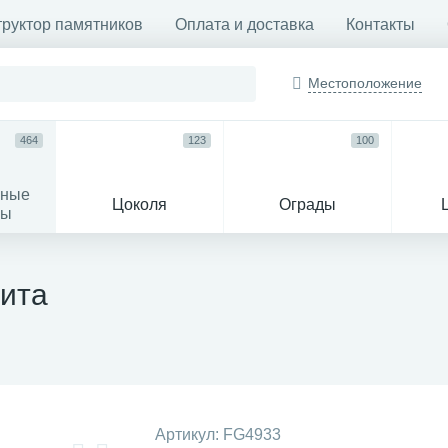
труктор памятников
Оплата и доставка
Контакты
Местоположение
464
123
100
ьные
Цоколя
Ограды
сы
16
нита
огильные кресты
Декор на памятн
Артикул:
FG4933