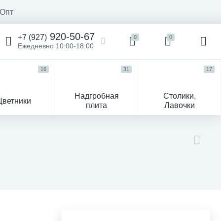
Опт
920-50-67
+7 (927)
0
0
Ежедневно 10:00-18:00
16
31
17
Надгробная
Столики,
Цветники
плита
Лавочки
104
ик
Гравировка и фото