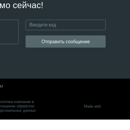
мо сейчас!
Отправить сообщение
ты
олитика компании в
тношении обработки
Made with
ерсональных данных