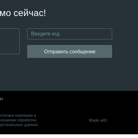
мо сейчас!
Отправить сообщение
ты
олитика компании в
тношении обработки
Made with
ерсональных данных