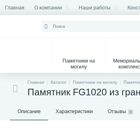
Главная
О компании
Наши работы
Конс
Памятники на
Мемориал
могилу
комплек
28
Главная
Каталог
Памятники на могилу
Памятни
Памятник FG1020 из гра
Вазы
М
Описание
Характеристики
Отзывы
0