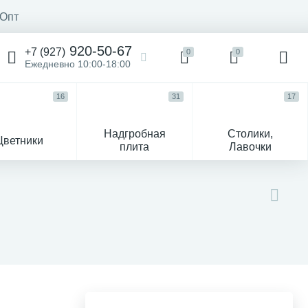
Опт
920-50-67
+7 (927)
0
0
Ежедневно 10:00-18:00
16
31
17
Надгробная
Столики,
Цветники
плита
Лавочки
104
ик
Гравировка и фото