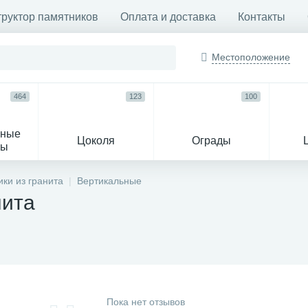
труктор памятников
Оплата и доставка
Контакты
Местоположение
464
123
100
ьные
Цоколя
Ограды
сы
16
ки из гранита
Вертикальные
нита
огильные кресты
Декор на памятн
Пока нет отзывов