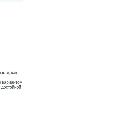
асти, как
м вариантом
т достойной