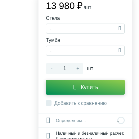
13 980 ₽
/шт
Стела
-
Тумба
-
-
+
шт
Купить
Добавить к сравнению
Определяем...
Наличный и безналичный расчет,
банковские карты