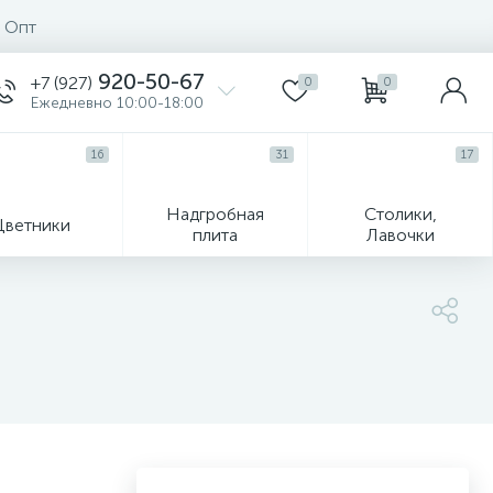
Опт
920-50-67
+7 (927)
0
0
Ежедневно 10:00-18:00
16
31
17
Надгробная
Столики,
Цветники
плита
Лавочки
104
ик
Гравировка и фото