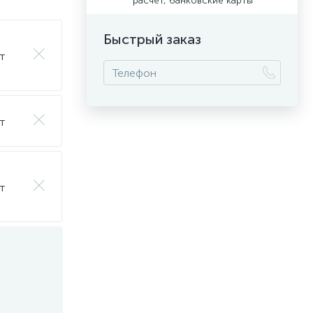
расчет, банковские карты
Быстрый заказ
т
т
т