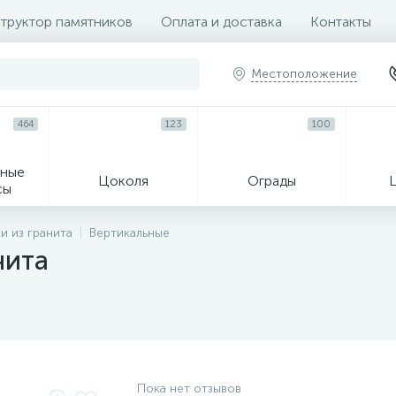
труктор памятников
Оплата и доставка
Контакты
Местоположение
464
123
100
ные
Цоколя
Ограды
сы
16
и из гранита
Вертикальные
нита
огильные кресты
Декор на памятн
Пока нет отзывов