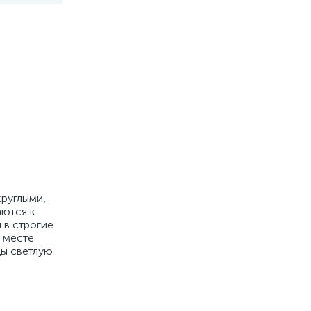
круглыми,
аются к
 в строгие
 месте
ды светлую