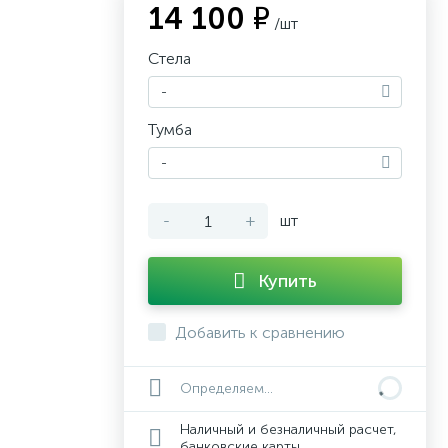
14 100 ₽
/шт
Стела
-
Тумба
-
-
+
шт
Купить
Добавить к сравнению
Определяем...
Наличный и безналичный расчет,
банковские карты