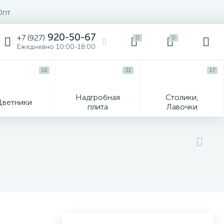
Опт
920-50-67
+7 (927)
0
0
Ежедневно 10:00-18:00
16
31
17
Надгробная
Столики,
Цветники
плита
Лавочки
104
ик
Гравировка и фото