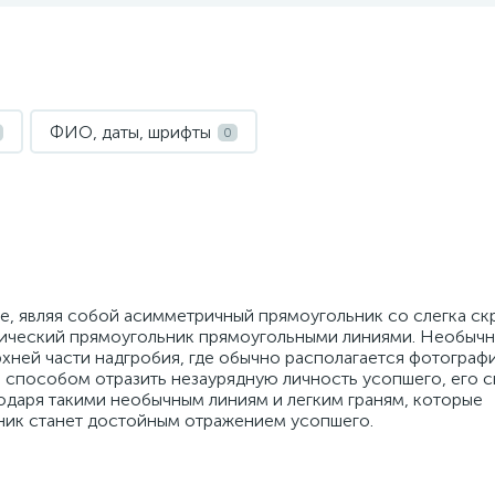
ФИО, даты, шрифты
0
е, являя собой асимметричный прямоугольник со слегка ск
сический прямоугольник прямоугольными линиями. Необыч
рхней части надгробия, где обычно располагается фотограф
 способом отразить незаурядную личность усопшего, его с
одаря такими необычным линиям и легким граням, которые
ник станет достойным отражением усопшего.