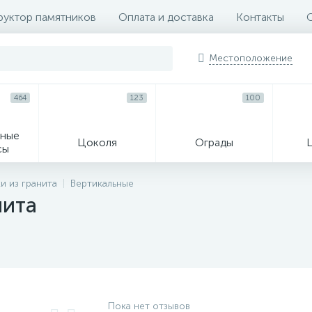
руктор памятников
Оплата и доставка
Контакты
Местоположение
464
123
100
ные
Цоколя
Ограды
сы
16
и из гранита
Вертикальные
нита
огильные кресты
Декор на памятн
Пока нет отзывов