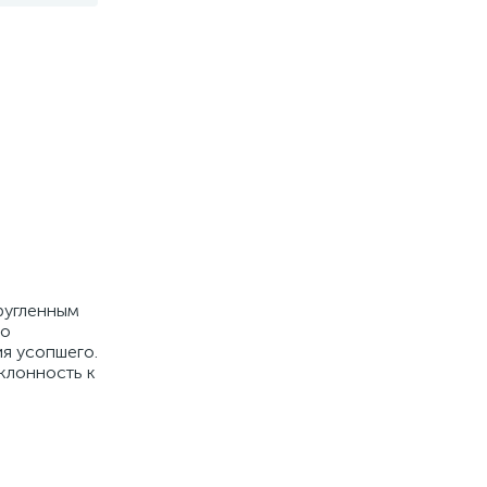
ругленным
но
ия усопшего.
клонность к