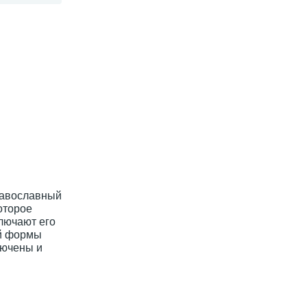
равославный
оторое
лючают его
ой формы
лючены и