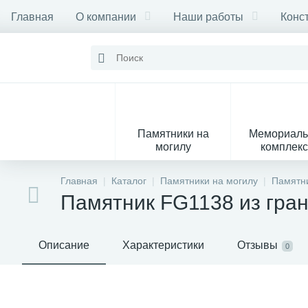
Главная
О компании
Наши работы
Конс
Памятники на
Мемориал
могилу
комплек
28
Главная
Каталог
Памятники на могилу
Памятни
Памятник FG1138 из гра
Вазы
М
Описание
Характеристики
Отзывы
0