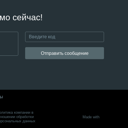
мо сейчас!
Отправить сообщение
ты
олитика компании в
тношении обработки
Made with
ерсональных данных