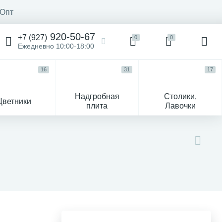
Опт
920-50-67
+7 (927)
0
0
Ежедневно 10:00-18:00
16
31
17
Надгробная
Столики,
Цветники
плита
Лавочки
104
ик
Гравировка и фото