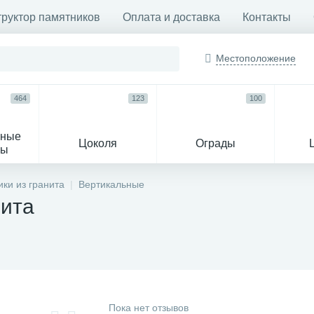
труктор памятников
Оплата и доставка
Контакты
Местоположение
464
123
100
ьные
Цоколя
Ограды
сы
16
ки из гранита
Вертикальные
нита
огильные кресты
Декор на памятн
Пока нет отзывов