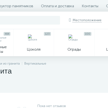
руктор памятников
Оплата и доставка
Контакты
Местоположение
464
123
100
ные
Цоколя
Ограды
сы
16
и из гранита
Вертикальные
нита
огильные кресты
Декор на памятн
Пока нет отзывов