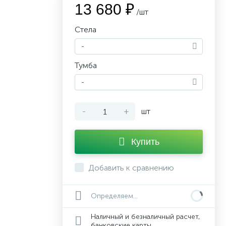
13 680 ₽
/шт
Стела
-
Тумба
-
-
+
шт
Купить
Добавить к сравнению
Определяем...
Наличный и безналичный расчет,
банковские карты