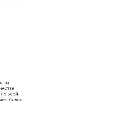
рани
ачестве
 по всей
ожет более