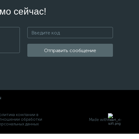
мо сейчас!
Отправить сообщение
ы
олитика компании в
тношении обработки
Made with
ерсональных данных