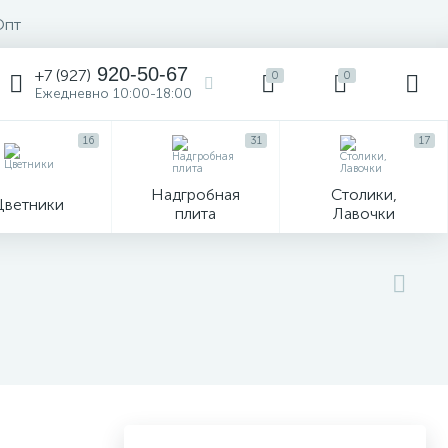
Опт
920-50-67
+7 (927)
0
0
Ежедневно 10:00-18:00
16
31
17
Надгробная
Столики,
Цветники
плита
Лавочки
104
ик
Гравировка и фото