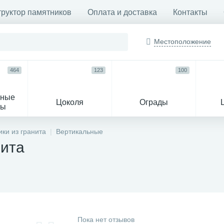
труктор памятников
Оплата и доставка
Контакты
Местоположение
464
123
100
ьные
Цоколя
Ограды
сы
16
ки из гранита
Вертикальные
нита
огильные кресты
Декор на памятн
Пока нет отзывов