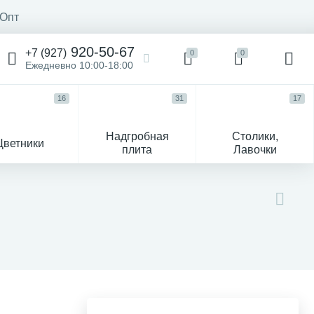
Опт
920-50-67
+7 (927)
0
0
Ежедневно 10:00-18:00
16
31
17
Надгробная
Столики,
Цветники
плита
Лавочки
104
ик
Гравировка и фото