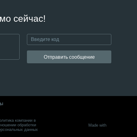
мо сейчас!
Отправить сообщение
ты
олитика компании в
тношении обработки
Made with
ерсональных данных