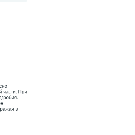
сно
й части. При
дгробия.
ее
ыражая в