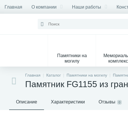
Главная
О компании
Наши работы
Конс
Памятники на
Мемориал
могилу
комплек
28
Главная
Каталог
Памятники на могилу
Памятни
Памятник FG1155 из гра
Вазы
М
Описание
Характеристики
Отзывы
0