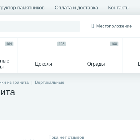
труктор памятников
Оплата и доставка
Контакты
Местоположение
464
123
100
ьные
Цоколя
Ограды
сы
16
ки из гранита
Вертикальные
нита
огильные кресты
Декор на памятн
Пока нет отзывов