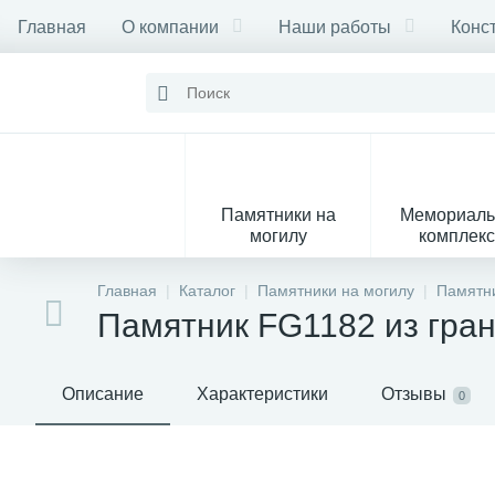
Главная
О компании
Наши работы
Конс
Памятники на
Мемориал
могилу
комплек
28
Главная
Каталог
Памятники на могилу
Памятни
Памятник FG1182 из гра
Вазы
М
Описание
Характеристики
Отзывы
0