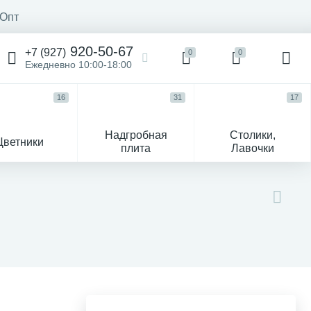
Опт
920-50-67
+7 (927)
0
0
Ежедневно 10:00-18:00
16
31
17
Надгробная
Столики,
Цветники
плита
Лавочки
104
ик
Гравировка и фото