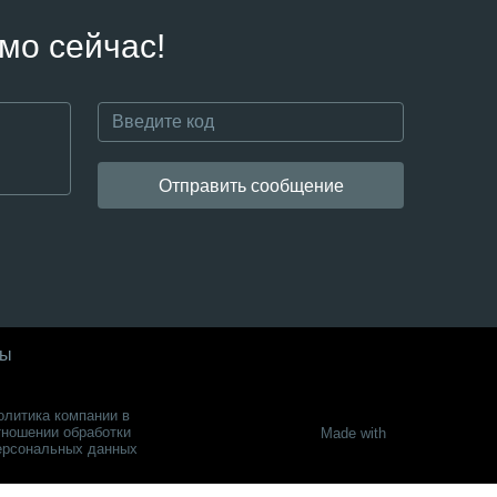
мо сейчас!
Отправить сообщение
ты
олитика компании в
тношении обработки
Made with
ерсональных данных