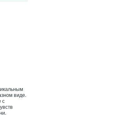
уникальным
азном виде.
 с
увств
ни.