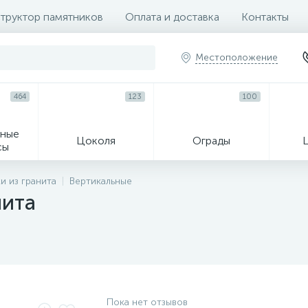
труктор памятников
Оплата и доставка
Контакты
Местоположение
464
123
100
ные
Цоколя
Ограды
сы
16
и из гранита
Вертикальные
нита
огильные кресты
Декор на памятн
Пока нет отзывов