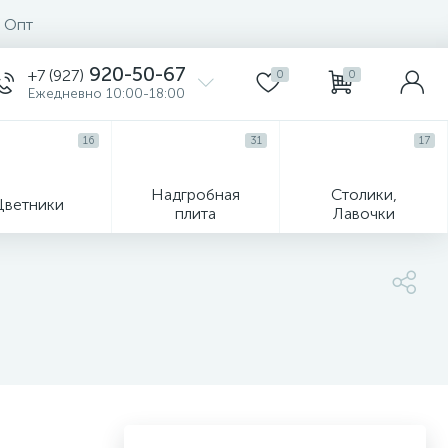
Опт
920-50-67
+7 (927)
0
0
Ежедневно 10:00-18:00
16
31
17
Надгробная
Столики,
Цветники
плита
Лавочки
104
ик
Гравировка и фото