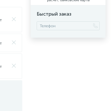
расчет, банковские карты
Быстрый заказ
т
т
т