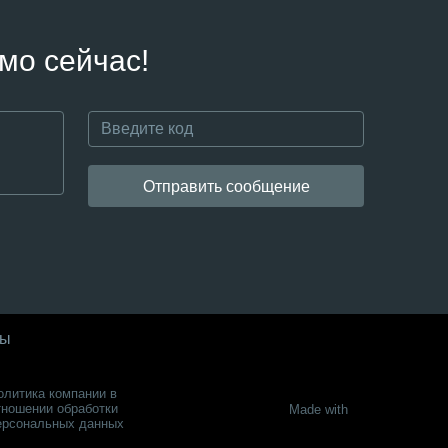
мо сейчас!
Отправить сообщение
ты
олитика компании в
тношении обработки
Made with
ерсональных данных