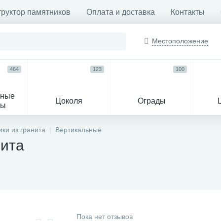
труктор памятников
Оплата и доставка
Контакты
Местоположение
464
123
100
ьные
Цоколя
Ограды
сы
16
ки из гранита
Вертикальные
нита
огильные кресты
Декор на памятн
Пока нет отзывов