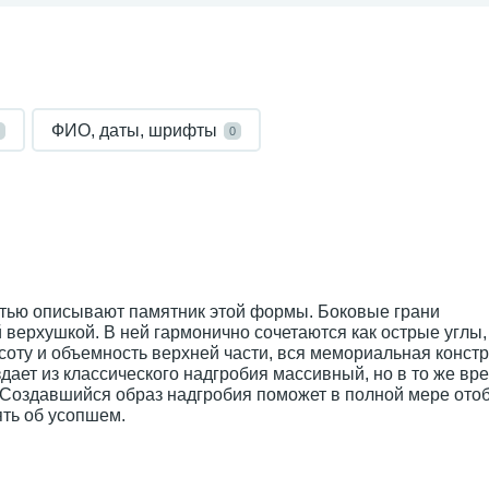
ФИО, даты, шрифты
0
остью описывают памятник этой формы. Боковые грани
верхушкой. В ней гармонично сочетаются как острые углы, 
ту и объемность верхней части, вся мемориальная конст
дает из классического надгробия массивный, но в то же вр
 Создавшийся образ надгробия поможет в полной мере отоб
ять об усопшем.