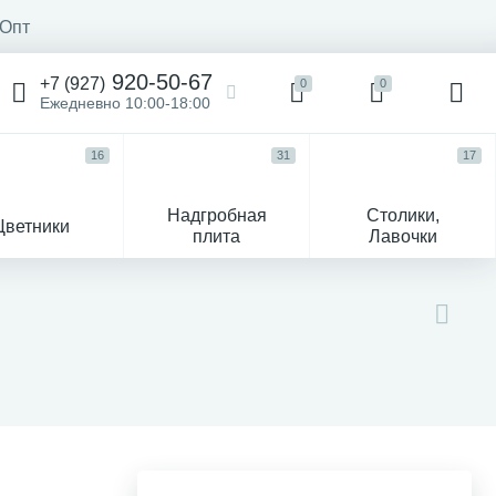
Опт
920-50-67
+7 (927)
0
0
Ежедневно 10:00-18:00
16
31
17
Надгробная
Столики,
Цветники
плита
Лавочки
104
ик
Гравировка и фото