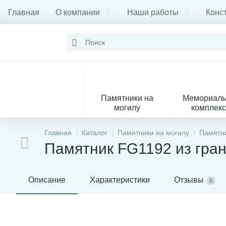
Главная
О компании
Наши работы
Конс
Памятники на
Мемориал
могилу
комплек
28
Главная
Каталог
Памятники на могилу
Памятни
Памятник FG1192 из гра
Вазы
М
Описание
Характеристики
Отзывы
0