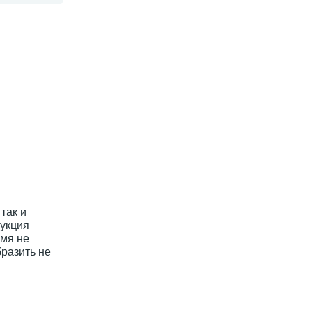
так и
рукция
емя не
разить не