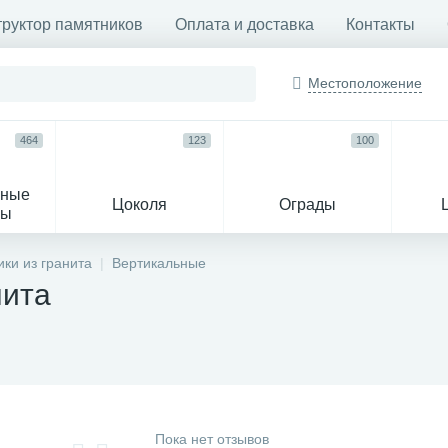
труктор памятников
Оплата и доставка
Контакты
Местоположение
464
123
100
ьные
Цоколя
Ограды
сы
16
ки из гранита
Вертикальные
нита
огильные кресты
Декор на памятн
Пока нет отзывов