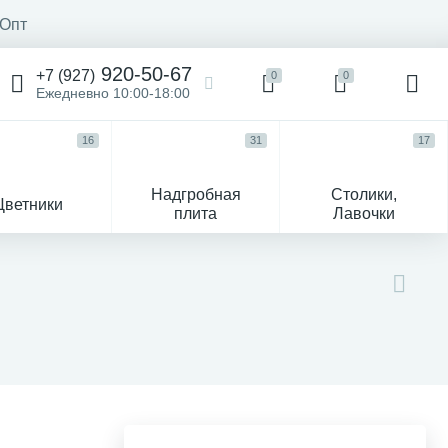
Опт
920-50-67
+7 (927)
0
0
Ежедневно 10:00-18:00
16
31
17
Надгробная
Столики,
Цветники
плита
Лавочки
104
ик
Гравировка и фото