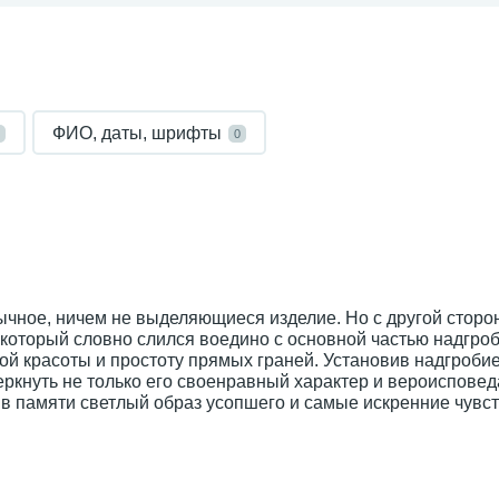
ФИО, даты, шрифты
0
бычное, ничем не выделяющиеся изделие. Но с другой сторо
который словно слился воедино с основной частью надгроб
й красоты и простоту прямых граней. Установив надгробие
еркнуть не только его своенравный характер и вероисповед
 в памяти светлый образ усопшего и самые искренние чувст