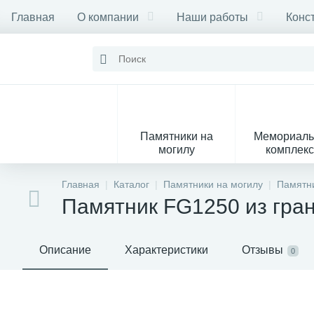
Главная
О компании
Наши работы
Конс
Памятники на
Мемориал
могилу
комплек
28
Главная
Каталог
Памятники на могилу
Памятни
Памятник FG1250 из гра
Вазы
М
Описание
Характеристики
Отзывы
0