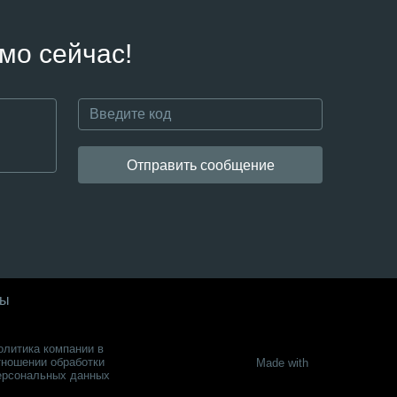
мо сейчас!
Отправить сообщение
ты
олитика компании в
тношении обработки
Made with
ерсональных данных