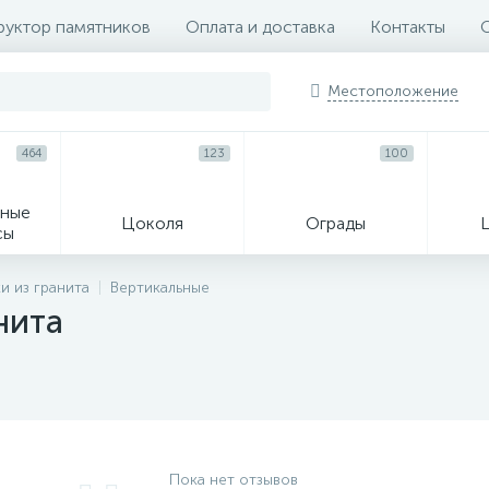
руктор памятников
Оплата и доставка
Контакты
Местоположение
464
123
100
ные
Цоколя
Ограды
сы
16
и из гранита
Вертикальные
нита
огильные кресты
Декор на памятн
Пока нет отзывов