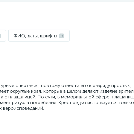
ФИО, даты, шрифты
0
урные очертания, поэтому отнести его к разряду простых,
еет округлые края, которые в целом делают изделие зрител
та с плащаницей. По сути, в мемориальной сфере, плащаниц
ент ритуала погребения. Крест редко используется только
х вероисповеданий.