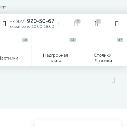
Опт
920-50-67
+7 (927)
0
0
Ежедневно 10:00-18:00
16
31
17
Надгробная
Столики,
Цветники
плита
Лавочки
104
ик
Гравировка и фото