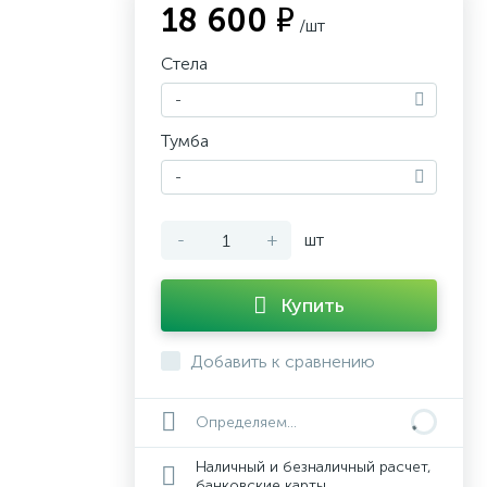
18 600 ₽
/шт
Стела
-
Тумба
-
-
+
шт
Купить
Добавить к сравнению
Определяем...
Наличный и безналичный расчет,
банковские карты