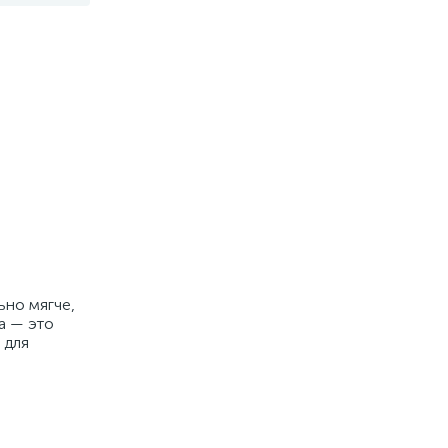
ьно мягче,
а — это
 для