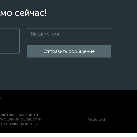
мо сейчас!
Отправить сообщение
ы
олитика компании в
тношении обработки
Made with
ерсональных данных