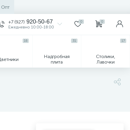
Опт
920-50-67
+7 (927)
0
0
Ежедневно 10:00-18:00
16
31
17
Надгробная
Столики,
Цветники
плита
Лавочки
104
ик
Гравировка и фото