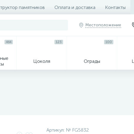
труктор памятников
Оплата и доставка
Контакты
Местоположение
464
123
100
ные
Цоколя
Ограды
сы
16
огильные кресты
Декор на памятн
Артикул:
№ FG5832